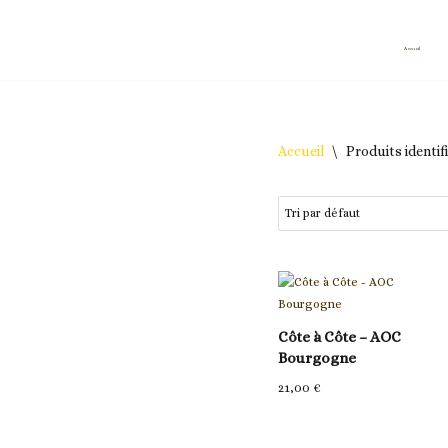
Aller
Accueil
au
contenu
Accueil
\
Produits identif
Côte à Côte – AOC
Bourgogne
21,00
€