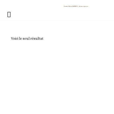
Domaine Martin BARBIEUX
~ Artisan vigneron
Voici le seul résultat