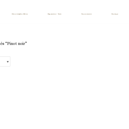
Gîtes et chambre d’hôtes
Dégustation – Visite
Nous contacter
Boutique
iés “Pinot noir”